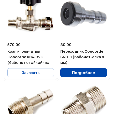
570.00
80.00
Кран игольчатый
Переходник Concorde
Concorde KI14-BVG
BN-E8 (байонет-елка 8
(байонет с гайкой- нар.
мм)
резьба 1/4")
Заказать
Подробнее