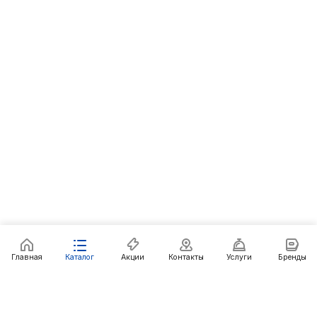
Главная
Каталог
Акции
Контакты
Услуги
Бренды
Каталог
Акции
Онлайн магазины
Розничные магазины
Дилерам
О компании